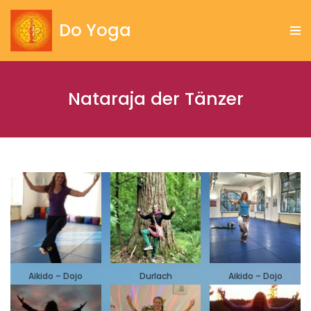
Do Yoga
Zum
Inhalt
springen
Nataraja der Tänzer
Aikido – Dojo
Durlach
Aikido – Dojo