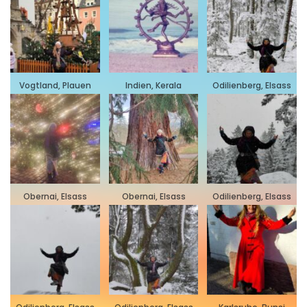
Vogtland, Plauen
Indien, Kerala
Odilienberg, Elsass
Obernai, Elsass
Obernai, Elsass
Odilienberg, Elsass