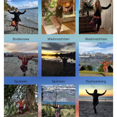
Bodensee
Weihnachten
Weihnachten
Spanien
Spanien
Flumserberg