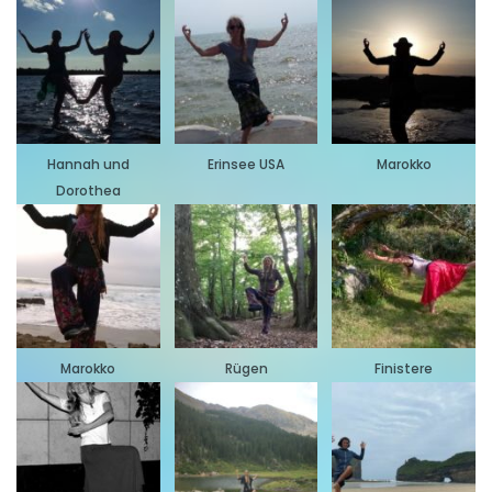
Hannah und
Erinsee USA
Marokko
Dorothea
Marokko
Rügen
Finistere