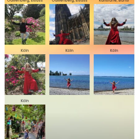
Odilienberg, Elsass
Odilienberg, Elsass
Karlsruhe, Bunsi
Köln
Köln
Köln
Köln