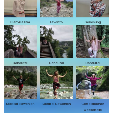
Ellenville USA
Levanto
Genesung
Donautal
Donautal
Donautal
Socatal Slowenien
Socatal Slowenien
Gertelsbacher
Wasserfälle