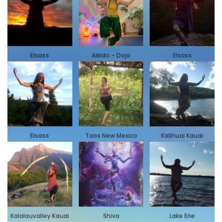
Elsass
Aikido – Dojo
Elsass
Elsass
Taos New Mexico
Kalihuai Kauai
Kalalauvalley Kauai
Shiva
Lake Erie