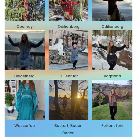
Obernay
Odilienberg
Odilienberg
Heidelberg
8. Februar
Vogtland
Wasserfee
Battert, Baden
Falkenstein
Baden