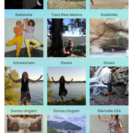
Karlsruhe
Taos New Mexico
Südafrika
Schwestern
Elsass
Elsass
Donau Ungarn
Donau Ungarn
Ellenville USA