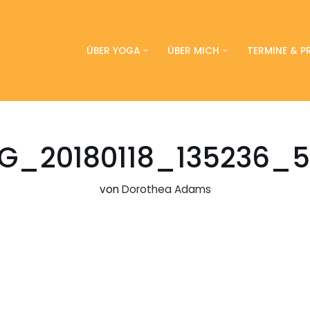
ÜBER YOGA
ÜBER MICH
TERMINE & PR
G_20180118_135236_
von
Dorothea Adams