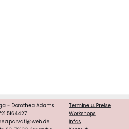
ga - Dorothea Adams
Termine u. Preise
0721 5164427
Workshops
hea.parvati@web.de
Infos