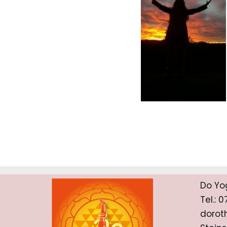
Do Yo
Tel.: 
dorot