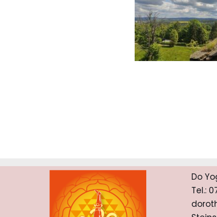
Do Yo
Tel.: 
dorot