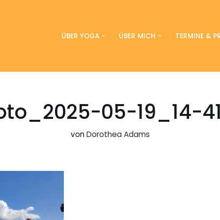
ÜBER YOGA
ÜBER MICH
TERMINE & PR
oto_2025-05-19_14-41
von
Dorothea Adams