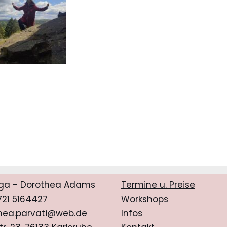
ga - Dorothea Adams
Termine u. Preise
0721 5164427
Workshops
hea.parvati@web.de
Infos