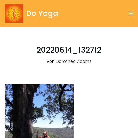
Do Yoga
Zum
Inhalt
springen
20220614_132712
von
Dorothea Adams