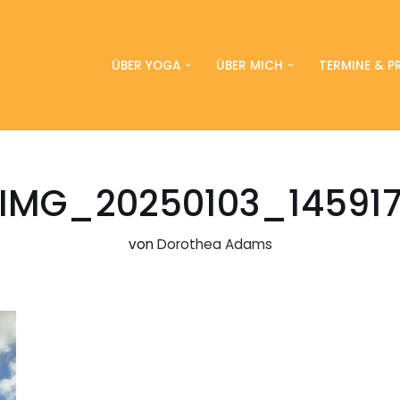
ÜBER YOGA
ÜBER MICH
TERMINE & PR
IMG_20250103_14591
von
Dorothea Adams